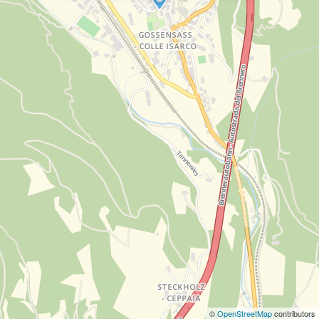
©
OpenStreetMap
contributors