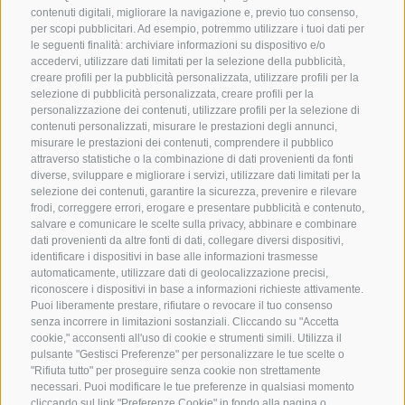
contenuti digitali, migliorare la navigazione e, previo tuo consenso,
per scopi pubblicitari. Ad esempio, potremmo utilizzare i tuoi dati per
le seguenti finalità: archiviare informazioni su dispositivo e/o
accedervi, utilizzare dati limitati per la selezione della pubblicità,
creare profili per la pubblicità personalizzata, utilizzare profili per la
selezione di pubblicità personalizzata, creare profili per la
CONTATTACI
personalizzazione dei contenuti, utilizzare profili per la selezione di
contenuti personalizzati, misurare le prestazioni degli annunci,
+39 0472 632 372
misurare le prestazioni dei contenuti, comprendere il pubblico
attraverso statistiche o la combinazione di dati provenienti da fonti
info@colleisarco.org
diverse, sviluppare e migliorare i servizi, utilizzare dati limitati per la
selezione dei contenuti, garantire la sicurezza, prevenire e rilevare
frodi, correggere errori, erogare e presentare pubblicità e contenuto,
salvare e comunicare le scelte sulla privacy, abbinare e combinare
NEWSLETTER
dati provenienti da altre fonti di dati, collegare diversi dispositivi,
identificare i dispositivi in base alle informazioni trasmesse
Rimani aggiornato sulle nostre offerte
automaticamente, utilizzare dati di geolocalizzazione precisi,
riconoscere i dispositivi in base a informazioni richieste attivamente.
Puoi liberamente prestare, rifiutare o revocare il tuo consenso
senza incorrere in limitazioni sostanziali. Cliccando su "Accetta
cookie," acconsenti all'uso di cookie e strumenti simili. Utilizza il
pulsante "Gestisci Preferenze" per personalizzare le tue scelte o
"Rifiuta tutto" per proseguire senza cookie non strettamente
necessari. Puoi modificare le tue preferenze in qualsiasi momento
cliccando sul link "Preferenze Cookie" in fondo alla pagina o