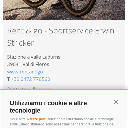
Rent & go - Sportservice Erwin
Stricker
Stazione a valle Ladurns
39041
Val di Fleres
www.rentandgo.it
T
+39 0472 770560
Mostra sulla mappa
Utilizziamo i cookie e altre
dettagli
Contin
tecnologie
Noi e altre
6 terze parti
selezionate utilizziamo cookie e tecnologie
simili. Questi strumenti sono essenziali per garantire la fruizione dei