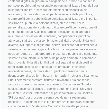
contenuti digitali, migliorare la navigazione e, previo tuo consenso,
per scopi pubblicitari. Ad esempio, potremmo utilizzare i tuoi dati per
le seguenti finalità: archiviare informazioni su dispositivo e/o
accedervi, utilizzare dati limitati per la selezione della pubblicità,
creare profili per la pubblicità personalizzata, utilizzare profili per la
selezione di pubblicità personalizzata, creare profili per la
personalizzazione dei contenuti, utilizzare profili per la selezione di
contenuti personalizzati, misurare le prestazioni degli annunci,
misurare le prestazioni dei contenuti, comprendere il pubblico
attraverso statistiche o la combinazione di dati provenienti da fonti
diverse, sviluppare e migliorare i servizi, utilizzare dati limitati per la
selezione dei contenuti, garantire la sicurezza, prevenire e rilevare
frodi, correggere errori, erogare e presentare pubblicità e contenuto,
salvare e comunicare le scelte sulla privacy, abbinare e combinare
dati provenienti da altre fonti di dati, collegare diversi dispositivi,
identificare i dispositivi in base alle informazioni trasmesse
Sport Wurzer by M2 Bike
automaticamente, utilizzare dati di geolocalizzazione precisi,
riconoscere i dispositivi in base a informazioni richieste attivamente.
Puoi liberamente prestare, rifiutare o revocare il tuo consenso
Via Roma 28
senza incorrere in limitazioni sostanziali. Cliccando su "Accetta
39041
Colle Isarco
cookie," acconsenti all'uso di cookie e strumenti simili. Utilizza il
pulsante "Gestisci Preferenze" per personalizzare le tue scelte o
www.sportwurzer.it
"Rifiuta tutto" per proseguire senza cookie non strettamente
T
+39 0472 674 435
necessari. Puoi modificare le tue preferenze in qualsiasi momento
cliccando sul link "Preferenze Cookie" in fondo alla pagina o