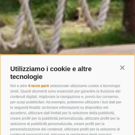
Home
Info & Service
Progetti INTERREG
Utilizziamo i cookie e altre
Contin
Progetti INTERREG
tecnologie
Noi e altre
6 terze parti
selezionate utilizziamo cookie e tecnologie
EMOZIONI AD ALTA QUOTA
simili. Questi strumenti sono essenziali per garantire la fruizione dei
contenuti digitali, migliorare la navigazione e, previo tuo consenso,
per scopi pubblicitari. Ad esempio, potremmo utilizzare i tuoi dati per
le seguenti finalità: archiviare informazioni su dispositivo e/o
accedervi, utilizzare dati limitati per la selezione della pubblicità,
creare profili per la pubblicità personalizzata, utilizzare profili per la
selezione di pubblicità personalizzata, creare profili per la
personalizzazione dei contenuti, utilizzare profili per la selezione di
contenuti personalizzati, misurare le prestazioni degli annunci,