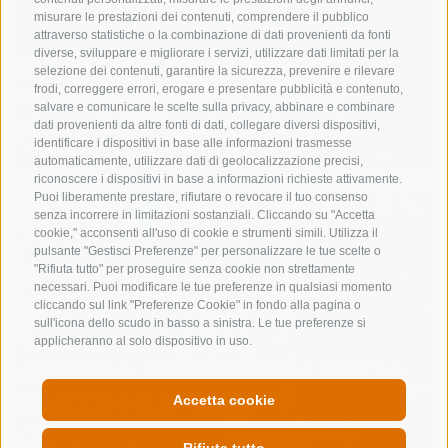
misurare le prestazioni dei contenuti, comprendere il pubblico
attraverso statistiche o la combinazione di dati provenienti da fonti
diverse, sviluppare e migliorare i servizi, utilizzare dati limitati per la
COLLE ISARCO – PONTE
selezione dei contenuti, garantire la sicurezza, prevenire e rilevare
HOCHWIEDEN
frodi, correggere errori, erogare e presentare pubblicità e contenuto,
salvare e comunicare le scelte sulla privacy, abbinare e combinare
dati provenienti da altre fonti di dati, collegare diversi dispositivi,
identificare i dispositivi in base alle informazioni trasmesse
automaticamente, utilizzare dati di geolocalizzazione precisi,
riconoscere i dispositivi in base a informazioni richieste attivamente.
Puoi liberamente prestare, rifiutare o revocare il tuo consenso
senza incorrere in limitazioni sostanziali. Cliccando su "Accetta
cookie," acconsenti all'uso di cookie e strumenti simili. Utilizza il
pulsante "Gestisci Preferenze" per personalizzare le tue scelte o
"Rifiuta tutto" per proseguire senza cookie non strettamente
necessari. Puoi modificare le tue preferenze in qualsiasi momento
cliccando sul link "Preferenze Cookie" in fondo alla pagina o
sull'icona dello scudo in basso a sinistra. Le tue preferenze si
applicheranno al solo dispositivo in uso.
SENTIERO D'AVVENTURA "SULLE
TRACCE DELL'ACQUA"
Accetta cookie