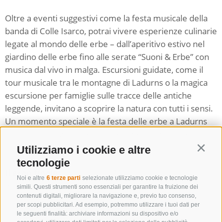
Oltre a eventi suggestivi come la festa musicale della
banda di Colle Isarco, potrai vivere esperienze culinarie
legate al mondo delle erbe – dall’aperitivo estivo nel
giardino delle erbe fino alle serate “Suoni & Erbe” con
musica dal vivo in malga. Escursioni guidate, come il
tour musicale tra le montagne di Ladurns o la magica
escursione per famiglie sulle tracce delle antiche
leggende, invitano a scoprire la natura con tutti i sensi.
Un momento speciale è la festa delle erbe a Ladurns
con piatti tradizionali e intrattenimento musicale, così
come il suggestivo concerto al lago presso il rifugio
Utilizziamo i cookie e altre
Contin
Stella Alpina.
tecnologie
Il gran finale
sarà l’evento “Montagna & Fiore – Il tuo
Noi e altre
6 terze parti
selezionate utilizziamo cookie e tecnologie
momento più bello in montagna”, dove verranno
simili. Questi strumenti sono essenziali per garantire la fruizione dei
contenuti digitali, migliorare la navigazione e, previo tuo consenso,
premiate le immagini più belle nell’ambito di un
per scopi pubblicitari. Ad esempio, potremmo utilizzare i tuoi dati per
concorso fotografico.
le seguenti finalità: archiviare informazioni su dispositivo e/o