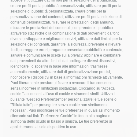
accedervi, utilizzare dati limitati per la selezione della pubblicità,
creare profili per la pubblicità personalizzata, utilizzare profili per la
Vivi giornate indimenticabili tra natura, musica, gusto e
selezione di pubblicità personalizzata, creare profili per la
gioia di vivere alpina!
personalizzazione dei contenuti, utilizzare profili per la selezione di
contenuti personalizzati, misurare le prestazioni degli annunci,
misurare le prestazioni dei contenuti, comprendere il pubblico
Programma – Settimane delle erbe 2026
attraverso statistiche o la combinazione di dati provenienti da fonti
diverse, sviluppare e migliorare i servizi, utilizzare dati limitati per la
selezione dei contenuti, garantire la sicurezza, prevenire e rilevare
frodi, correggere errori, erogare e presentare pubblicità e contenuto,
salvare e comunicare le scelte sulla privacy, abbinare e combinare
dati provenienti da altre fonti di dati, collegare diversi dispositivi,
leggi tutto
identificare i dispositivi in base alle informazioni trasmesse
automaticamente, utilizzare dati di geolocalizzazione precisi,
riconoscere i dispositivi in base a informazioni richieste attivamente.
Puoi liberamente prestare, rifiutare o revocare il tuo consenso
senza incorrere in limitazioni sostanziali. Cliccando su "Accetta
cookie," acconsenti all'uso di cookie e strumenti simili. Utilizza il
pulsante "Gestisci Preferenze" per personalizzare le tue scelte o
"Rifiuta tutto" per proseguire senza cookie non strettamente
necessari. Puoi modificare le tue preferenze in qualsiasi momento
cliccando sul link "Preferenze Cookie" in fondo alla pagina o
sull'icona dello scudo in basso a sinistra. Le tue preferenze si
TUTTE LE INFORMAZIONI
applicheranno al solo dispositivo in uso.