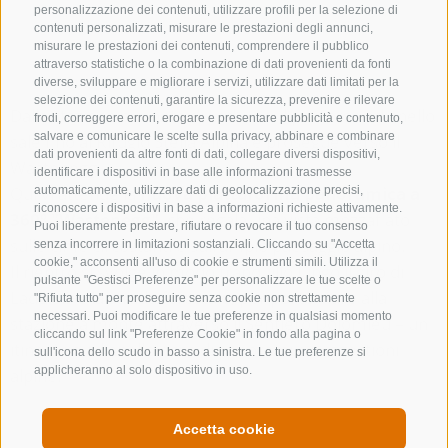
personalizzazione dei contenuti, utilizzare profili per la selezione di
contenuti personalizzati, misurare le prestazioni degli annunci,
misurare le prestazioni dei contenuti, comprendere il pubblico
attraverso statistiche o la combinazione di dati provenienti da fonti
diverse, sviluppare e migliorare i servizi, utilizzare dati limitati per la
selezione dei contenuti, garantire la sicurezza, prevenire e rilevare
Dalla stazione a monte di Ladurns, il percorso ad anello
frodi, correggere errori, erogare e presentare pubblicità e contenuto,
salvare e comunicare le scelte sulla privacy, abbinare e combinare
sale fino al Rifugio Stella Alpina e prosegue verso il
dati provenienti da altre fonti di dati, collegare diversi dispositivi,
Wastenegg.
identificare i dispositivi in base alle informazioni trasmesse
Qui vi attende la
nuova piattaforma panoramica a
automaticamente, utilizzare dati di geolocalizzazione precisi,
riconoscere i dispositivi in base a informazioni richieste attivamente.
360° "Wastenegg"
, che regala una vista mozzafiato
Puoi liberamente prestare, rifiutare o revocare il tuo consenso
sulle cime circostanti e sull’ampio paesaggio alpino.
senza incorrere in limitazioni sostanziali. Cliccando su "Accetta
cookie," acconsenti all'uso di cookie e strumenti simili. Utilizza il
Il rientro si svolge in modo tranquillo lungo il giro di
pulsante "Gestisci Preferenze" per personalizzare le tue scelte o
Ladurns e la strada forestale, per poi tornare alla
"Rifiuta tutto" per proseguire senza cookie non strettamente
necessari. Puoi modificare le tue preferenze in qualsiasi momento
stazione a monte attraverso il Sentiero Dolomieu – un
cliccando sul link "Preferenze Cookie" in fondo alla pagina o
itinerario ad anello ricco di panorami e suggestioni
sull'icona dello scudo in basso a sinistra. Le tue preferenze si
applicheranno al solo dispositivo in uso.
alpine.
IL CALENDARIO DEGLI EVENTI
Accetta cookie