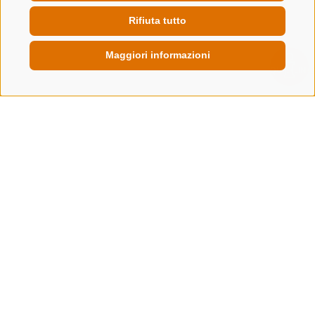
Rifiuta tutto
Maggiori informazioni
QUICKLINK
Eventi ed emozioni ad alta quota