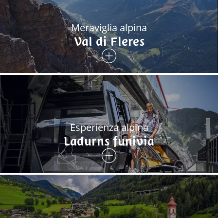
Meraviglia alpina
Val di Fleres
Esperienza alpina
Ladurns funivia