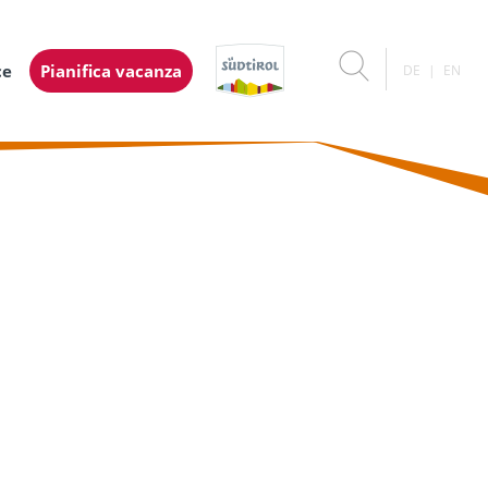
ce
Pianifica vacanza
DE
EN