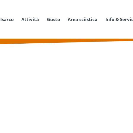
 Isarco
Attività
Gusto
Area sciistica
Info & Servi