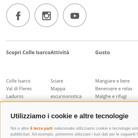
Scopri Colle Isarco
Attività
Gusto
Colle Isarco
Sciare
Mangiare e bere
Val di Fleres
Mappa
Benessere e relax
Ladurns
escursionistica
Malghe e rifugi
Eventi principali
interattiva
Il fascino di
Montagna e Fiori
Sport invernali
Brennero
Utilizziamo i cookie e altre tecnologie
Concorso fotografico
Sci alpinismo
Area grigliate Colle
Montagna & Fiori
Escursioni e
Isarco
Noi e altre
6 terze parti
selezionate utilizziamo cookie e tecnologie simil
"Lederhosen" sulla
arrampicata
pubblicitari. Ad esempio, potremmo utilizzare i tuoi dati per le seguenti fi