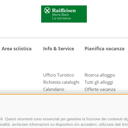
Area sciistica
Info & Service
Pianifica vacanza
Ufficio Turistico
Ricerca alloggio
Richiesta cataloghi
Tutti gli alloggi
Calendario
Offerte vacanza
manifestazioni
active CARD Colle
Meteo
Isarco
Video
Come arrivare
Foto
i. Questi strumenti sono essenziali per garantire la fruizione dei contenuti dig
Downloads
nalità: archiviare informazioni su dispositivo e/o accedervi, utilizzare dati limita