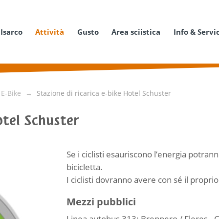
 Isarco
Attività
Gusto
Area sciistica
Info & Servi
 E-Bike
Stazione di ricarica e-bike Hotel Schuster
otel Schuster
Se i ciclisti esauriscono l’energia potran
bicicletta.
I ciclisti dovranno avere con sé il proprio
Mezzi pubblici
Linea autobus 313: Brennero / Fleres - Co