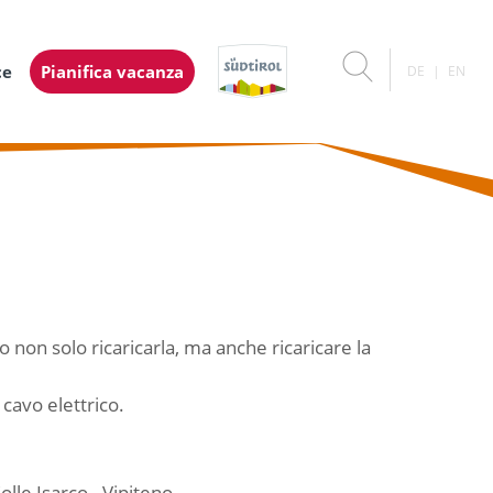
ce
Pianifica vacanza
DE
EN
no non solo ricaricarla, ma anche ricaricare la
 cavo elettrico.
lle Isarco - Vipiteno.