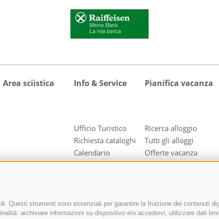
Area sciistica
Info & Service
Pianifica vacanza
Ufficio Turistico
Ricerca alloggio
Richiesta cataloghi
Tutti gli alloggi
Calendario
Offerte vacanza
manifestazioni
active CARD Colle
Meteo
Isarco
Video
Come arrivare
Foto
i. Questi strumenti sono essenziali per garantire la fruizione dei contenuti dig
Downloads
nalità: archiviare informazioni su dispositivo e/o accedervi, utilizzare dati limita