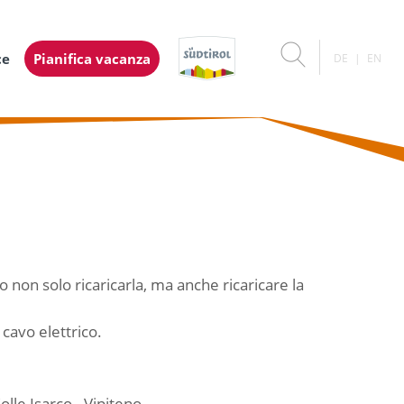
ce
Pianifica vacanza
DE
EN
no non solo ricaricarla, ma anche ricaricare la
 cavo elettrico.
lle Isarco - Vipiteno.