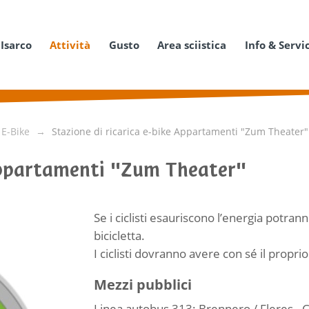
 Isarco
Attività
Gusto
Area sciistica
Info & Servi
 E-Bike
Stazione di ricarica e-bike Appartamenti "Zum Theater"
 Appartamenti "Zum Theater"
Se i ciclisti esauriscono l’energia potran
bicicletta.
I ciclisti dovranno avere con sé il proprio
Mezzi pubblici
Linea autobus 313: Brennero / Fleres - Co