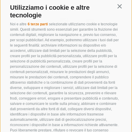
Utilizziamo i cookie e altre
Contin
tecnologie
Noi e altre
6 terze parti
selezionate utilizziamo cookie e tecnologie
simili. Questi strumenti sono essenziali per garantire la fruizione dei
contenuti digitali, migliorare la navigazione e, previo tuo consenso,
per scopi pubblicitari. Ad esempio, potremmo utilizzare i tuoi dati per
le seguenti finalità: archiviare informazioni su dispositivo e/o
accedervi, utilizzare dati limitati per la selezione della pubblicità,
creare profili per la pubblicità personalizzata, utilizzare profili per la
selezione di pubblicità personalizzata, creare profili per la
CONTATTACI
personalizzazione dei contenuti, utilizzare profili per la selezione di
contenuti personalizzati, misurare le prestazioni degli annunci,
+39 0472 632 372
misurare le prestazioni dei contenuti, comprendere il pubblico
attraverso statistiche o la combinazione di dati provenienti da fonti
info@colleisarco.org
diverse, sviluppare e migliorare i servizi, utilizzare dati limitati per la
selezione dei contenuti, garantire la sicurezza, prevenire e rilevare
frodi, correggere errori, erogare e presentare pubblicità e contenuto,
salvare e comunicare le scelte sulla privacy, abbinare e combinare
NEWSLETTER
dati provenienti da altre fonti di dati, collegare diversi dispositivi,
identificare i dispositivi in base alle informazioni trasmesse
Rimani aggiornato sulle nostre offerte
automaticamente, utilizzare dati di geolocalizzazione precisi,
riconoscere i dispositivi in base a informazioni richieste attivamente.
Puoi liberamente prestare, rifiutare o revocare il tuo consenso