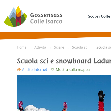
Scopri Colle
Home
Attività
Sciare
Scuola sci
Scuola s
Scuola sci e snowboard Ladu
Al sito Internet
Mostra sulla mappa