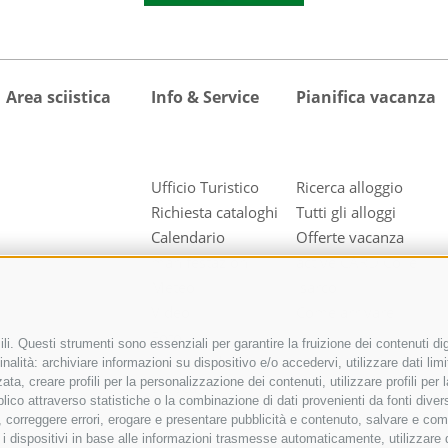
Area sciistica
Info & Service
Pianifica vacanza
Ufficio Turistico
Ricerca alloggio
Richiesta cataloghi
Tutti gli alloggi
Calendario
Offerte vacanza
manifestazioni
active CARD Colle
Meteo
Isarco
Video
Come arrivare
Foto
i. Questi strumenti sono essenziali per garantire la fruizione dei contenuti dig
Downloads
nalità: archiviare informazioni su dispositivo e/o accedervi, utilizzare dati limita
zata, creare profili per la personalizzazione dei contenuti, utilizzare profili pe
Webcam
co attraverso statistiche o la combinazione di dati provenienti da fonti diverse, 
Progetti INTERREG
di, correggere errori, erogare e presentare pubblicità e contenuto, salvare e co
care i dispositivi in base alle informazioni trasmesse automaticamente, utilizzare