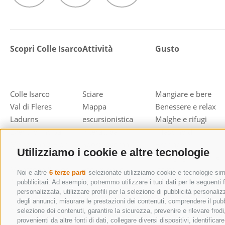
Scopri Colle Isarco
Attività
Gusto
Colle Isarco
Sciare
Mangiare e bere
Val di Fleres
Mappa
Benessere e relax
Ladurns
escursionistica
Malghe e rifugi
Eventi principali
interattiva
Il fascino di
Montagna e Fiori
Sport invernali
Brennero
Utilizziamo i cookie e altre tecnologie
Concorso fotografico
Sci alpinismo
Area grigliate Colle
Montagna & Fiori
Escursioni e
Isarco
Noi e altre
6 terze parti
selezionate utilizziamo cookie e tecnologie simil
"Lederhosen" sulla
arrampicata
pubblicitari. Ad esempio, potremmo utilizzare i tuoi dati per le seguenti fi
personalizzata, utilizzare profili per la selezione di pubblicità personaliz
neve
Funivia Ladurns
degli annunci, misurare le prestazioni dei contenuti, comprendere il pubbli
Gossywood
MTB e bicicletta
selezione dei contenuti, garantire la sicurezza, prevenire e rilevare fro
Tempo libero e
provenienti da altre fonti di dati, collegare diversi dispositivi, identifi