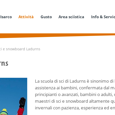
 Isarco
Attività
Gusto
Area sciistica
Info & Servi
ci e snowboard Ladurns
rns
La scuola di sci di Ladurns è sinonimo di l
assistenza ai bambini, confermata dal marc
principianti o avanzati, bambini o adulti,
maestri di sci e snowboard altamente quali
invernali con pazienza, esperienza ed e