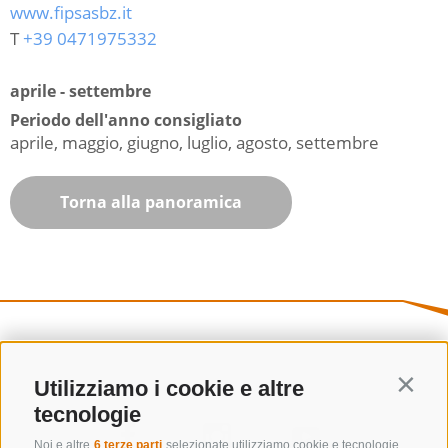
www.fipsasbz.it
T
+39 0471975332
aprile - settembre
Periodo dell'anno consigliato
aprile, maggio, giugno, luglio, agosto, settembre
Torna alla panoramica
Utilizziamo i cookie e altre
Contin
tecnologie
Noi e altre
6 terze parti
selezionate utilizziamo cookie e tecnologie