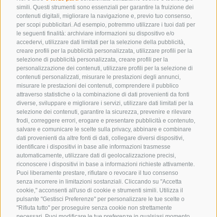
simili. Questi strumenti sono essenziali per garantire la fruizione dei
contenuti digitali, migliorare la navigazione e, previo tuo consenso,
per scopi pubblicitari. Ad esempio, potremmo utilizzare i tuoi dati per
le seguenti finalità: archiviare informazioni su dispositivo e/o
accedervi, utilizzare dati limitati per la selezione della pubblicità,
creare profili per la pubblicità personalizzata, utilizzare profili per la
selezione di pubblicità personalizzata, creare profili per la
CONTATTACI
personalizzazione dei contenuti, utilizzare profili per la selezione di
contenuti personalizzati, misurare le prestazioni degli annunci,
+39 0472 632 372
misurare le prestazioni dei contenuti, comprendere il pubblico
attraverso statistiche o la combinazione di dati provenienti da fonti
info@colleisarco.org
diverse, sviluppare e migliorare i servizi, utilizzare dati limitati per la
selezione dei contenuti, garantire la sicurezza, prevenire e rilevare
frodi, correggere errori, erogare e presentare pubblicità e contenuto,
salvare e comunicare le scelte sulla privacy, abbinare e combinare
NEWSLETTER
dati provenienti da altre fonti di dati, collegare diversi dispositivi,
identificare i dispositivi in base alle informazioni trasmesse
Rimani aggiornato sulle nostre offerte
automaticamente, utilizzare dati di geolocalizzazione precisi,
riconoscere i dispositivi in base a informazioni richieste attivamente.
Puoi liberamente prestare, rifiutare o revocare il tuo consenso
senza incorrere in limitazioni sostanziali. Cliccando su "Accetta
cookie," acconsenti all'uso di cookie e strumenti simili. Utilizza il
pulsante "Gestisci Preferenze" per personalizzare le tue scelte o
"Rifiuta tutto" per proseguire senza cookie non strettamente
necessari. Puoi modificare le tue preferenze in qualsiasi momento