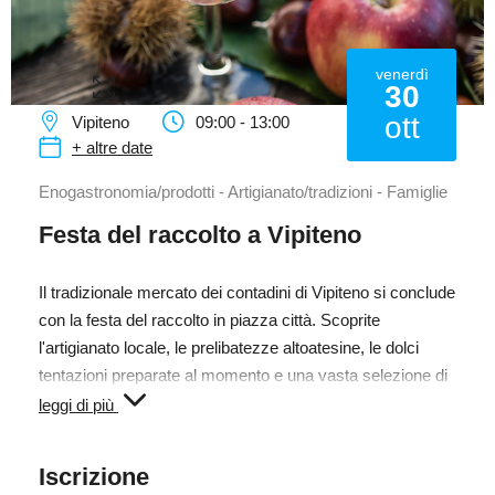
venerdì
30
ott
Vipiteno
09:00 - 13:00
+ altre date
Enogastronomia/prodotti - Artigianato/tradizioni - Famiglie
Festa del raccolto a Vipiteno
Il tradizionale mercato dei contadini di Vipiteno si conclude
con la festa del raccolto in piazza città. Scoprite
l'artigianato locale, le prelibatezze altoatesine, le dolci
tentazioni preparate al momento e una vasta selezione di
prodotti direttamente dal maso.
leggi di più
“L’autunno è una delle stagioni più belle”, Johann Wolfgang
Iscrizione
von Goethe sapeva già che l’autunno porta ad una