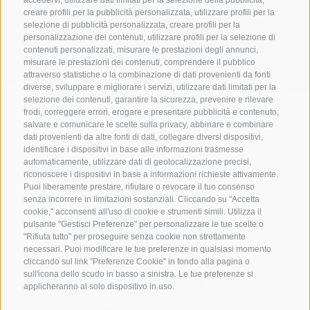
accedervi, utilizzare dati limitati per la selezione della pubblicità,
creare profili per la pubblicità personalizzata, utilizzare profili per la
Lista alloggi
selezione di pubblicità personalizzata, creare profili per la
personalizzazione dei contenuti, utilizzare profili per la selezione di
contenuti personalizzati, misurare le prestazioni degli annunci,
misurare le prestazioni dei contenuti, comprendere il pubblico
attraverso statistiche o la combinazione di dati provenienti da fonti
diverse, sviluppare e migliorare i servizi, utilizzare dati limitati per la
selezione dei contenuti, garantire la sicurezza, prevenire e rilevare
frodi, correggere errori, erogare e presentare pubblicità e contenuto,
salvare e comunicare le scelte sulla privacy, abbinare e combinare
dati provenienti da altre fonti di dati, collegare diversi dispositivi,
identificare i dispositivi in base alle informazioni trasmesse
automaticamente, utilizzare dati di geolocalizzazione precisi,
riconoscere i dispositivi in base a informazioni richieste attivamente.
Puoi liberamente prestare, rifiutare o revocare il tuo consenso
senza incorrere in limitazioni sostanziali. Cliccando su "Accetta
cookie," acconsenti all'uso di cookie e strumenti simili. Utilizza il
pulsante "Gestisci Preferenze" per personalizzare le tue scelte o
"Rifiuta tutto" per proseguire senza cookie non strettamente
necessari. Puoi modificare le tue preferenze in qualsiasi momento
cliccando sul link "Preferenze Cookie" in fondo alla pagina o
sull'icona dello scudo in basso a sinistra. Le tue preferenze si
CONTATTACI
applicheranno al solo dispositivo in uso.
+39 0472 632 372