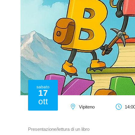
sabato
17
ott
Vipiteno
14:00
Presentazione/lettura di un libro