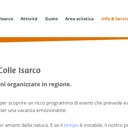
 Isarco
Attività
Gusto
Area sciistica
Info & Servi
Colle Isarco
ni organizzate in regione.
per scoprire un ricco programma di eventi che prevede event
per una vacanza emozionante.
er amanti della natura. E se il
tempo
è instabile, il nostro