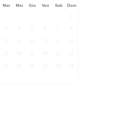
Mar
Mer
Gio
Ven
Sab
Dom
1
3
4
5
6
7
8
10
11
12
13
14
15
17
18
19
20
21
22
24
25
26
27
28
29