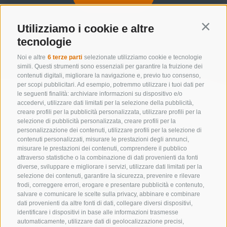
Utilizziamo i cookie e altre
Contin
Lista alloggi
tecnologie
Noi e altre
6 terze parti
selezionate utilizziamo cookie e tecnologie
simili. Questi strumenti sono essenziali per garantire la fruizione dei
contenuti digitali, migliorare la navigazione e, previo tuo consenso,
per scopi pubblicitari. Ad esempio, potremmo utilizzare i tuoi dati per
le seguenti finalità: archiviare informazioni su dispositivo e/o
accedervi, utilizzare dati limitati per la selezione della pubblicità,
creare profili per la pubblicità personalizzata, utilizzare profili per la
selezione di pubblicità personalizzata, creare profili per la
personalizzazione dei contenuti, utilizzare profili per la selezione di
contenuti personalizzati, misurare le prestazioni degli annunci,
misurare le prestazioni dei contenuti, comprendere il pubblico
attraverso statistiche o la combinazione di dati provenienti da fonti
diverse, sviluppare e migliorare i servizi, utilizzare dati limitati per la
selezione dei contenuti, garantire la sicurezza, prevenire e rilevare
frodi, correggere errori, erogare e presentare pubblicità e contenuto,
salvare e comunicare le scelte sulla privacy, abbinare e combinare
dati provenienti da altre fonti di dati, collegare diversi dispositivi,
identificare i dispositivi in base alle informazioni trasmesse
CONTATTACI
automaticamente, utilizzare dati di geolocalizzazione precisi,