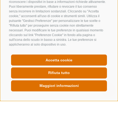
riconoscere i dispositivi in base a informazioni richieste attivamente.
+39 0472 632 372
Puoi liberamente prestare, rifiutare o revocare il tuo consenso
senza incorrere in limitazioni sostanziali. Cliccando su "Accetta
info@colleisarco.org
cookie," acconsenti all'uso di cookie e strumenti simili. Utilizza il
pulsante "Gestisci Preferenze" per personalizzare le tue scelte o
"Rifiuta tutto" per proseguire senza cookie non strettamente
necessari. Puoi modificare le tue preferenze in qualsiasi momento
NEWSLETTER
cliccando sul link "Preferenze Cookie" in fondo alla pagina o
sull'icona dello scudo in basso a sinistra. Le tue preferenze si
applicheranno al solo dispositivo in uso.
Rimani aggiornato sulle nostre offerte
Accetta cookie
Rifiuta tutto
Registrati
Maggiori informazioni
QUICKLINK
CREDITS
MAPPA DEL SITO
COOKIE POLICY
PRIVACY