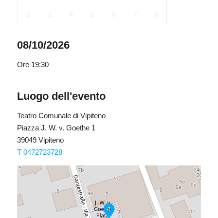
2
3
4
5
6
7
8
08/10/2026
Ore
19:30
Luogo dell'evento
Teatro Comunale di Vipiteno
Piazza J. W. v. Goethe 1
39049 Vipiteno
T 0472723728