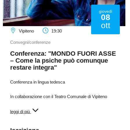
giovedì
08
ott
Vipiteno
19:30
Convegni/conferenze
Conferenza: "MONDO FUORI ASSE
– Come la psiche può comunque
restare integra"
Conferenza in lingua tedesca
In collaborazione con il Teatro Comunale di Vipiteno
Judith Bertagnolli: Giornalista, laureata in Filologia tedesca
leggi di più
e Storia
Sarah Gutweniger: Psicoterapeuta, psicoanalista