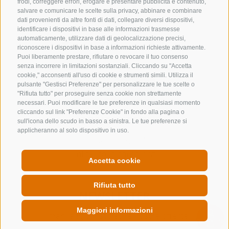
frodi, correggere errori, erogare e presentare pubblicità e contenuto,
salvare e comunicare le scelte sulla privacy, abbinare e combinare
dati provenienti da altre fonti di dati, collegare diversi dispositivi,
identificare i dispositivi in base alle informazioni trasmesse
automaticamente, utilizzare dati di geolocalizzazione precisi,
riconoscere i dispositivi in base a informazioni richieste attivamente.
Puoi liberamente prestare, rifiutare o revocare il tuo consenso
senza incorrere in limitazioni sostanziali. Cliccando su "Accetta
cookie," acconsenti all'uso di cookie e strumenti simili. Utilizza il
pulsante "Gestisci Preferenze" per personalizzare le tue scelte o
"Rifiuta tutto" per proseguire senza cookie non strettamente
necessari. Puoi modificare le tue preferenze in qualsiasi momento
cliccando sul link "Preferenze Cookie" in fondo alla pagina o
CONTATTACI
sull'icona dello scudo in basso a sinistra. Le tue preferenze si
applicheranno al solo dispositivo in uso.
+39 0472 632 372
info@colleisarco.org
Accetta cookie
Rifiuta tutto
NEWSLETTER
Maggiori informazioni
Rimani aggiornato sulle nostre offerte
QUICKLINK