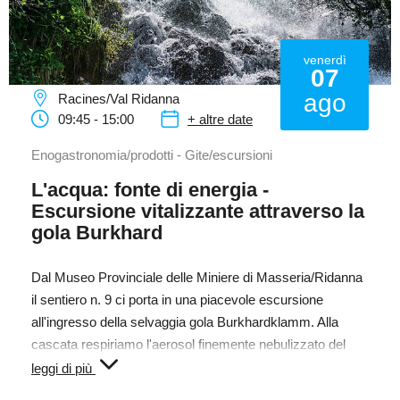
venerdì
07
ago
Racines/Val Ridanna
09:45 - 15:00
+ altre date
Enogastronomia/prodotti - Gite/escursioni
L'acqua: fonte di energia -
Escursione vitalizzante attraverso la
gola Burkhard
Dal Museo Provinciale delle Miniere di Masseria/Ridanna
il sentiero n. 9 ci porta in una piacevole escursione
all'ingresso della selvaggia gola Burkhardklamm. Alla
cascata respiriamo l'aerosol finemente nebulizzato del
ruscello Fernerbach e l'effetto rinvigorente di queste
leggi di più
gocce curative è immediatamente percepibile.