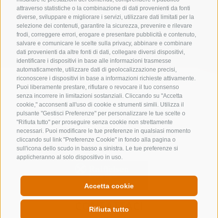
attraverso statistiche o la combinazione di dati provenienti da fonti
diverse, sviluppare e migliorare i servizi, utilizzare dati limitati per la
Lista alloggi
selezione dei contenuti, garantire la sicurezza, prevenire e rilevare
frodi, correggere errori, erogare e presentare pubblicità e contenuto,
salvare e comunicare le scelte sulla privacy, abbinare e combinare
dati provenienti da altre fonti di dati, collegare diversi dispositivi,
identificare i dispositivi in base alle informazioni trasmesse
automaticamente, utilizzare dati di geolocalizzazione precisi,
riconoscere i dispositivi in base a informazioni richieste attivamente.
Puoi liberamente prestare, rifiutare o revocare il tuo consenso
senza incorrere in limitazioni sostanziali. Cliccando su "Accetta
cookie," acconsenti all'uso di cookie e strumenti simili. Utilizza il
pulsante "Gestisci Preferenze" per personalizzare le tue scelte o
"Rifiuta tutto" per proseguire senza cookie non strettamente
necessari. Puoi modificare le tue preferenze in qualsiasi momento
cliccando sul link "Preferenze Cookie" in fondo alla pagina o
sull'icona dello scudo in basso a sinistra. Le tue preferenze si
applicheranno al solo dispositivo in uso.
Accetta cookie
CONTATTACI
Rifiuta tutto