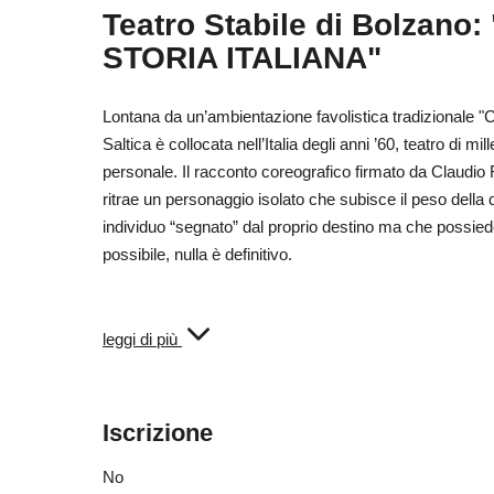
Teatro Stabile di Bolza
STORIA ITALIANA"
Lontana da un’ambientazione favolistica tradizionale "
Saltica è collocata nell’Italia degli anni ’60, teatro di m
personale. Il racconto coreografico firmato da Claud
ritrae un personaggio isolato che subisce il peso della
individuo “segnato” dal proprio destino ma che possiede l
possibile, nulla è definitivo.
Biglietti: www.ticket.bz.it
leggi di più
Info: www.teatro-bolzano.it | tel. 0471/053800 | What
Biglietto d’ingresso: 19,00 €
Iscrizione
ridotto (65+): 14,00 €
ridotto (CGN/26-): 9,00 €
No