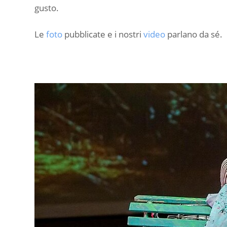
gusto.
Le
foto
pubblicate e i nostri
video
parlano da sé.