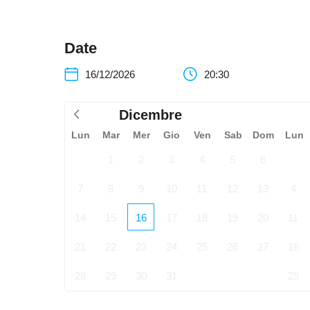
ridotto (20-): 6,00 €
ABO (info: www.ticket.bz.it)
Date
16/12/2026
20:30
Dicembre
Lun
Mar
Mer
Gio
Ven
Sab
Dom
Lun
1
2
3
4
5
6
7
8
9
10
11
12
13
4
14
15
16
17
18
19
20
11
21
22
23
24
25
26
27
18
28
29
30
31
25