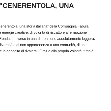
no: "CENERENTOLA, UNA
Cenerentola, una storia italiana" della Compagnia Fabula
ille energie creative, di volontà di riscatto e affermazione
io Ronda, immerso in una dimensione assolutamente leggera,
 diversità e di non appartenenza a una comunità, di un
a capacità di rivalersi. Grazie alla propria volontà, tutto è
sapp 366 6311044