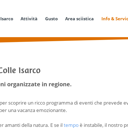
 Isarco
Attività
Gusto
Area sciistica
Info & Servi
Colle Isarco
ni organizzate in regione.
per scoprire un ricco programma di eventi che prevede event
per una vacanza emozionante.
er amanti della natura. E se il
tempo
è instabile, il nostro