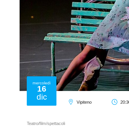
mercoledì
16
dic
Vipiteno
20:3
Teatro/film/spettacoli