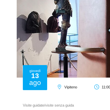
giovedì
13
ago
Vipiteno
11:00
Visite guidate/visite senza guida