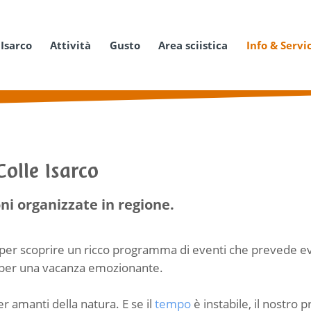
 Isarco
Attività
Gusto
Area sciistica
Info & Servi
Colle Isarco
ni organizzate in regione.
per scoprire un ricco programma di eventi che prevede event
per una vacanza emozionante.
er amanti della natura. E se il
tempo
è instabile, il nostro