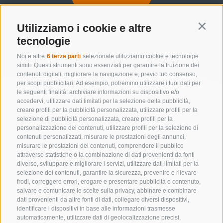
Utilizziamo i cookie e altre
Contin
Lista alloggi
tecnologie
Noi e altre
6 terze parti
selezionate utilizziamo cookie e tecnologie
simili. Questi strumenti sono essenziali per garantire la fruizione dei
contenuti digitali, migliorare la navigazione e, previo tuo consenso,
per scopi pubblicitari. Ad esempio, potremmo utilizzare i tuoi dati per
le seguenti finalità: archiviare informazioni su dispositivo e/o
accedervi, utilizzare dati limitati per la selezione della pubblicità,
creare profili per la pubblicità personalizzata, utilizzare profili per la
selezione di pubblicità personalizzata, creare profili per la
personalizzazione dei contenuti, utilizzare profili per la selezione di
contenuti personalizzati, misurare le prestazioni degli annunci,
misurare le prestazioni dei contenuti, comprendere il pubblico
attraverso statistiche o la combinazione di dati provenienti da fonti
diverse, sviluppare e migliorare i servizi, utilizzare dati limitati per la
selezione dei contenuti, garantire la sicurezza, prevenire e rilevare
frodi, correggere errori, erogare e presentare pubblicità e contenuto,
salvare e comunicare le scelte sulla privacy, abbinare e combinare
dati provenienti da altre fonti di dati, collegare diversi dispositivi,
identificare i dispositivi in base alle informazioni trasmesse
CONTATTACI
automaticamente, utilizzare dati di geolocalizzazione precisi,