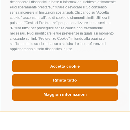
riconoscere i dispositivi in base a informazioni richieste attivamente.
+39 0472 632 372
Puoi liberamente prestare, rifiutare o revocare il tuo consenso
senza incorrere in limitazioni sostanziali. Cliccando su "Accetta
info@colleisarco.org
cookie," acconsenti all'uso di cookie e strumenti simili. Utilizza il
pulsante "Gestisci Preferenze" per personalizzare le tue scelte o
"Rifiuta tutto" per proseguire senza cookie non strettamente
necessari. Puoi modificare le tue preferenze in qualsiasi momento
NEWSLETTER
cliccando sul link "Preferenze Cookie" in fondo alla pagina o
sull'icona dello scudo in basso a sinistra. Le tue preferenze si
applicheranno al solo dispositivo in uso.
Rimani aggiornato sulle nostre offerte
Accetta cookie
Rifiuta tutto
Registrati
Maggiori informazioni
QUICKLINK
CREDITS
MAPPA DEL SITO
COOKIE POLICY
PRIVACY