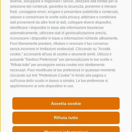
diverse, sviluppare e migliorare i servizi, utilizzare dati limitati per la
selezione dei contenuti, garantire la sicurezza, prevenire e rilevare
frodi, correggere errori, erogare e presentare pubblicità e contenuto,
salvare e comunicare le scelte sulla privacy, abbinare e combinare
dati provenienti da altre fonti di dati, collegare diversi dispositivi,
identificare i dispositivi in base alle informazioni trasmesse
automaticamente, utilizzare dati di geolocalizzazione precisi,
riconoscere i dispositivi in base a informazioni richieste attivamente.
Puoi liberamente prestare, rifiutare o revocare il tuo consenso
senza incorrere in limitazioni sostanziali. Cliccando su "Accetta
cookie," acconsenti all'uso di cookie e strumenti simili. Utilizza il
pulsante "Gestisci Preferenze" per personalizzare le tue scelte o
"Rifiuta tutto" per proseguire senza cookie non strettamente
necessari. Puoi modificare le tue preferenze in qualsiasi momento
cliccando sul link "Preferenze Cookie" in fondo alla pagina o
CONTATTACI
sull'icona dello scudo in basso a sinistra. Le tue preferenze si
applicheranno al solo dispositivo in uso.
+39 0472 632 372
info@colleisarco.org
Accetta cookie
Rifiuta tutto
NEWSLETTER