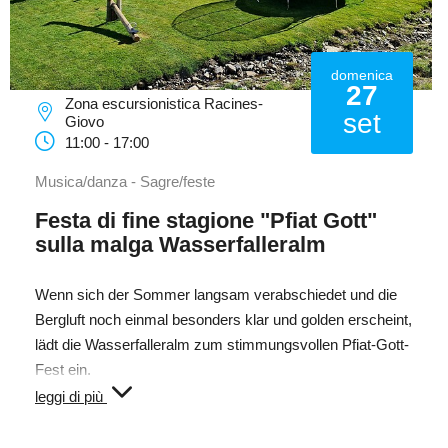
domenica
27
Zona escursionistica Racines-
set
Giovo
11:00 - 17:00
Musica/danza - Sagre/feste
Festa di fine stagione "Pfiat Gott"
sulla malga Wasserfalleralm
Wenn sich der Sommer langsam verabschiedet und die
Bergluft noch einmal besonders klar und golden erscheint,
lädt die Wasserfalleralm zum stimmungsvollen Pfiat-Gott-
Fest ein.
leggi di più
Am 27. September feiern wir gemeinsam den Ausklang
der Almsaison – mit musikalischer Umrahmung und