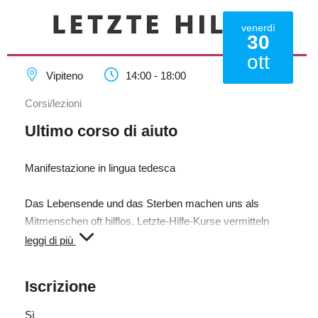
venerdì
30
ott
Vipiteno
14:00 - 18:00
Corsi/lezioni
Ultimo corso di aiuto
Manifestazione in lingua tedesca
Das Lebensende und das Sterben machen uns als
Mitmenschen oft hilflos. Letzte-Hilfe-Kurse vermitteln
Basiswissen und Orientierungen sowie einfache
leggi di più
Handgriffe. Sterbebegleitung ist keine Wissenschaft,
sondern praktizierte Mitmenschlichkeit, die auch in der
Iscrizione
Familie und der Nachbarschaft möglich ist. Wir möchten
Grundwissen an die Hand geben und ermutigen, sich
Sì