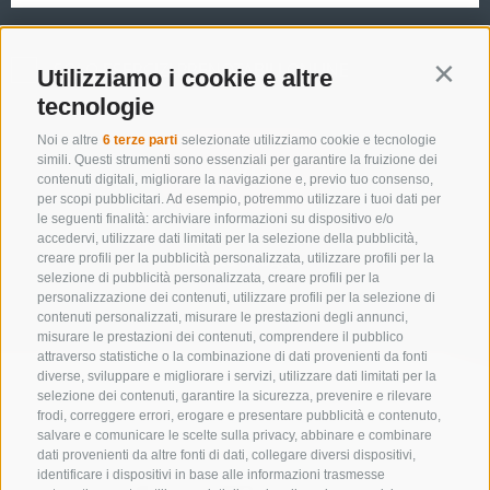
SOLO ESERCIZI PRENOTABILI ONLINE
Utilizziamo i cookie e altre
Contin
tecnologie
Noi e altre
6 terze parti
selezionate utilizziamo cookie e tecnologie
simili. Questi strumenti sono essenziali per garantire la fruizione dei
Cerca
contenuti digitali, migliorare la navigazione e, previo tuo consenso,
per scopi pubblicitari. Ad esempio, potremmo utilizzare i tuoi dati per
le seguenti finalità: archiviare informazioni su dispositivo e/o
accedervi, utilizzare dati limitati per la selezione della pubblicità,
Lista alloggi
creare profili per la pubblicità personalizzata, utilizzare profili per la
selezione di pubblicità personalizzata, creare profili per la
personalizzazione dei contenuti, utilizzare profili per la selezione di
contenuti personalizzati, misurare le prestazioni degli annunci,
misurare le prestazioni dei contenuti, comprendere il pubblico
attraverso statistiche o la combinazione di dati provenienti da fonti
diverse, sviluppare e migliorare i servizi, utilizzare dati limitati per la
selezione dei contenuti, garantire la sicurezza, prevenire e rilevare
frodi, correggere errori, erogare e presentare pubblicità e contenuto,
salvare e comunicare le scelte sulla privacy, abbinare e combinare
dati provenienti da altre fonti di dati, collegare diversi dispositivi,
identificare i dispositivi in base alle informazioni trasmesse