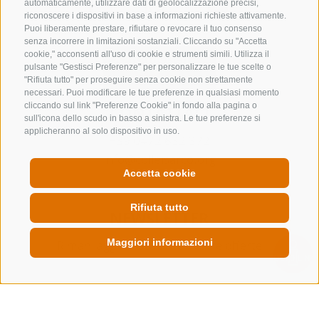
automaticamente, utilizzare dati di geolocalizzazione precisi,
riconoscere i dispositivi in base a informazioni richieste attivamente.
Puoi liberamente prestare, rifiutare o revocare il tuo consenso
senza incorrere in limitazioni sostanziali. Cliccando su "Accetta
cookie," acconsenti all'uso di cookie e strumenti simili. Utilizza il
pulsante "Gestisci Preferenze" per personalizzare le tue scelte o
"Rifiuta tutto" per proseguire senza cookie non strettamente
necessari. Puoi modificare le tue preferenze in qualsiasi momento
cliccando sul link "Preferenze Cookie" in fondo alla pagina o
CONTATTACI
sull'icona dello scudo in basso a sinistra. Le tue preferenze si
applicheranno al solo dispositivo in uso.
+39 0472 632 372
info@colleisarco.org
Accetta cookie
Rifiuta tutto
NEWSLETTER
Maggiori informazioni
Rimani aggiornato sulle nostre offerte
QUICKLINK