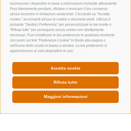
riconoscere i dispositivi in base a informazioni richieste attivamente.
Puoi liberamente prestare, rifiutare o revocare il tuo consenso
senza incorrere in limitazioni sostanziali. Cliccando su "Accetta
cookie," acconsenti all'uso di cookie e strumenti simili. Utilizza il
pulsante "Gestisci Preferenze" per personalizzare le tue scelte o
"Rifiuta tutto" per proseguire senza cookie non strettamente
necessari. Puoi modificare le tue preferenze in qualsiasi momento
cliccando sul link "Preferenze Cookie" in fondo alla pagina o
sull'icona dello scudo in basso a sinistra. Le tue preferenze si
applicheranno al solo dispositivo in uso.
CONTATTACI
Accetta cookie
+39 0472 632 372
Rifiuta tutto
info@colleisarco.org
Maggiori informazioni
QUICKLINK
NEWSLETTER
Rimani aggiornato sulle nostre offerte