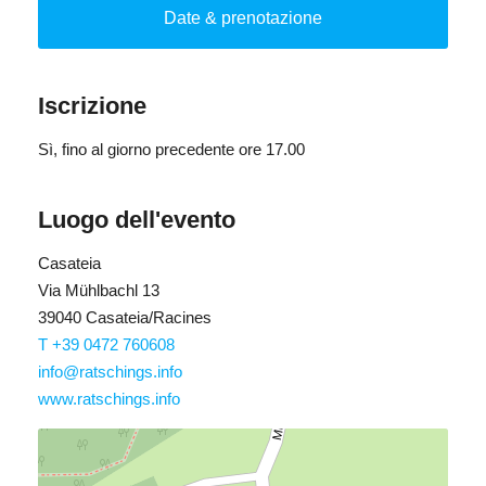
Naturalmente, i partecipanti saranno liberi di tenersi i loro
Date & prenotazione
prodotti naturali con le apposite ricette.
La partecipazione è possibile per persone a partire dai 12
anni.
Iscrizione
Costi:
Sì
, fino al giorno precedente ore 17.00
11,00€ Spese per il materiale
DA PAGARE SUL POSTO
Luogo dell'evento
(anche per le persone con ActiveCard)
Casateia
Via Mühlbachl 13
39040 Casateia/Racines
T +39 0472 760608
info@ratschings.info
www.ratschings.info