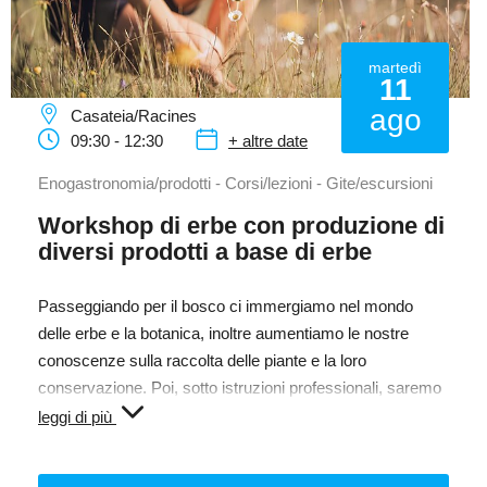
martedì
11
ago
Casateia/Racines
09:30 - 12:30
+ altre date
Enogastronomia/prodotti - Corsi/lezioni - Gite/escursioni
Workshop di erbe con produzione di
diversi prodotti a base di erbe
Passeggiando per il bosco ci immergiamo nel mondo
delle erbe e la botanica, inoltre aumentiamo le nostre
conoscenze sulla raccolta delle piante e la loro
conservazione. Poi, sotto istruzioni professionali, saremo
infine in grado di estrarre tinture e oli di diverse piante. Gli
leggi di più
estratti saranno poi usati per la produzione di balsamo per
le labbra, crema, lozione dopo punture e altro.