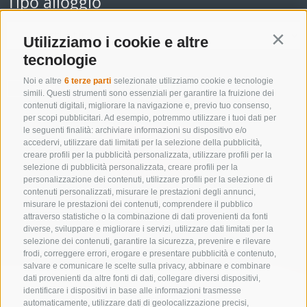
Tipo alloggio
Utilizziamo i cookie e altre
Contin
tecnologie
Noi e altre
6 terze parti
selezionate utilizziamo cookie e tecnologie
SOLO ESERCIZI PRENOTABILI ONLINE
simili. Questi strumenti sono essenziali per garantire la fruizione dei
contenuti digitali, migliorare la navigazione e, previo tuo consenso,
per scopi pubblicitari. Ad esempio, potremmo utilizzare i tuoi dati per
le seguenti finalità: archiviare informazioni su dispositivo e/o
accedervi, utilizzare dati limitati per la selezione della pubblicità,
Cerca
creare profili per la pubblicità personalizzata, utilizzare profili per la
selezione di pubblicità personalizzata, creare profili per la
personalizzazione dei contenuti, utilizzare profili per la selezione di
contenuti personalizzati, misurare le prestazioni degli annunci,
Lista alloggi
misurare le prestazioni dei contenuti, comprendere il pubblico
attraverso statistiche o la combinazione di dati provenienti da fonti
diverse, sviluppare e migliorare i servizi, utilizzare dati limitati per la
selezione dei contenuti, garantire la sicurezza, prevenire e rilevare
frodi, correggere errori, erogare e presentare pubblicità e contenuto,
salvare e comunicare le scelte sulla privacy, abbinare e combinare
dati provenienti da altre fonti di dati, collegare diversi dispositivi,
identificare i dispositivi in base alle informazioni trasmesse
automaticamente, utilizzare dati di geolocalizzazione precisi,