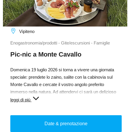
Vipiteno
Enogastronomia/prodotti - Gite/escursioni - Famiglie
Pic-nic a Monte Cavallo
Domenica 19 luglio 2026 si torna a vivere una giornata
speciale: prendete lo zaino, salite con la cabinovia sul
Monte Cavallo e cercate il vostro angolo preferito
immerso nella natura. Ad attendervi ci sarà un delizioso
picnic altoatesino in montagna, ricco di specialità regionali
leggi di più
e accompagnato da un panorama mozzafiato. 🧺⛰️
Gustate pane fresco, squisite marmellate e deliziose torte,
Date & prenotazione
prodotti del Milchhof Vipiteno, frutta fresca, croissant,
affettati, uova sode e tante altre prelibatezze dolci e