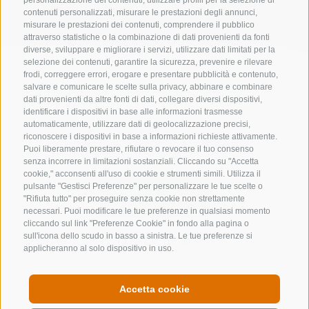
personalizzazione dei contenuti, utilizzare profili per la selezione di
contenuti personalizzati, misurare le prestazioni degli annunci,
misurare le prestazioni dei contenuti, comprendere il pubblico
attraverso statistiche o la combinazione di dati provenienti da fonti
diverse, sviluppare e migliorare i servizi, utilizzare dati limitati per la
selezione dei contenuti, garantire la sicurezza, prevenire e rilevare
frodi, correggere errori, erogare e presentare pubblicità e contenuto,
salvare e comunicare le scelte sulla privacy, abbinare e combinare
dati provenienti da altre fonti di dati, collegare diversi dispositivi,
identificare i dispositivi in base alle informazioni trasmesse
automaticamente, utilizzare dati di geolocalizzazione precisi,
riconoscere i dispositivi in base a informazioni richieste attivamente.
Puoi liberamente prestare, rifiutare o revocare il tuo consenso
senza incorrere in limitazioni sostanziali. Cliccando su "Accetta
cookie," acconsenti all'uso di cookie e strumenti simili. Utilizza il
pulsante "Gestisci Preferenze" per personalizzare le tue scelte o
"Rifiuta tutto" per proseguire senza cookie non strettamente
necessari. Puoi modificare le tue preferenze in qualsiasi momento
cliccando sul link "Preferenze Cookie" in fondo alla pagina o
CONTATTACI
sull'icona dello scudo in basso a sinistra. Le tue preferenze si
applicheranno al solo dispositivo in uso.
+39 0472 632 372
info@colleisarco.org
Accetta cookie