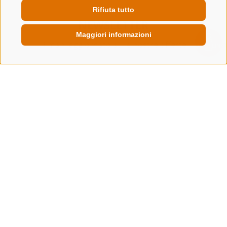
Rifiuta tutto
NEWSLETTER
Maggiori informazioni
Rimani aggiornato sulle nostre offerte
QUICKLINK
Registrati
CREDITS
MAPPA DEL SITO
COOKIE POLICY
PRIVACY
PREFERENZE COOKIES
MwSt. IT00167870211 - Str. Nr. 81000090217