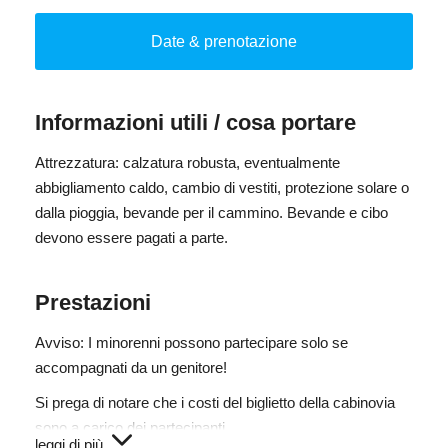
Breve ascesa sul Wastenegg, da qui potrai ammirare un
panorama mozzafiato sulle roccie del Tribulaun, sulle Alpi
Date & prenotazione
Stubaier, fino al Brennero. Proseguiamo in lieve salita fino
al giogo "Teissljöchl" e a sinistra fino al rifugio Stella Alpina
(posto di ristoro). Infine una comoda passeggiata sulla
Informazioni utili / cosa portare
strada forestale ci porta alla malga Ladurnerhütte dove ti
verrà servito il piatto tipico tirolese "Kaiserschmarrn".
Attrezzatura: calzatura robusta, eventualmente
abbigliamento caldo, cambio di vestiti, protezione solare o
Durata totale: ca. 5 h
dalla pioggia, bevande per il cammino. Bevande e cibo
Dislivello: ca. 400 m
devono essere pagati a parte.
Tempo di percorrenza: 2 h
Difficoltà: media
Prestazioni
Avviso: I minorenni possono partecipare solo se
accompagnati da un genitore!
Si prega di notare che i costi del biglietto della cabinovia
sono a carico dei partecipanti.
leggi di più