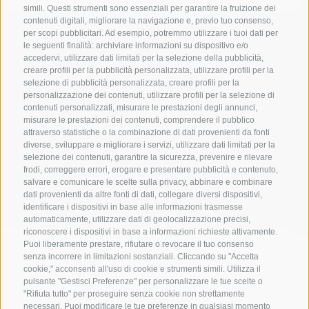
simili. Questi strumenti sono essenziali per garantire la fruizione dei
contenuti digitali, migliorare la navigazione e, previo tuo consenso,
per scopi pubblicitari. Ad esempio, potremmo utilizzare i tuoi dati per
le seguenti finalità: archiviare informazioni su dispositivo e/o
SOLO ESERCIZI PRENOTABILI ONLINE
accedervi, utilizzare dati limitati per la selezione della pubblicità,
creare profili per la pubblicità personalizzata, utilizzare profili per la
selezione di pubblicità personalizzata, creare profili per la
personalizzazione dei contenuti, utilizzare profili per la selezione di
contenuti personalizzati, misurare le prestazioni degli annunci,
Cerca
misurare le prestazioni dei contenuti, comprendere il pubblico
attraverso statistiche o la combinazione di dati provenienti da fonti
diverse, sviluppare e migliorare i servizi, utilizzare dati limitati per la
selezione dei contenuti, garantire la sicurezza, prevenire e rilevare
Lista alloggi
frodi, correggere errori, erogare e presentare pubblicità e contenuto,
salvare e comunicare le scelte sulla privacy, abbinare e combinare
dati provenienti da altre fonti di dati, collegare diversi dispositivi,
identificare i dispositivi in base alle informazioni trasmesse
automaticamente, utilizzare dati di geolocalizzazione precisi,
riconoscere i dispositivi in base a informazioni richieste attivamente.
Puoi liberamente prestare, rifiutare o revocare il tuo consenso
senza incorrere in limitazioni sostanziali. Cliccando su "Accetta
cookie," acconsenti all'uso di cookie e strumenti simili. Utilizza il
pulsante "Gestisci Preferenze" per personalizzare le tue scelte o
"Rifiuta tutto" per proseguire senza cookie non strettamente
necessari. Puoi modificare le tue preferenze in qualsiasi momento