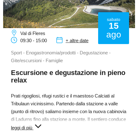
sabato
15
ago
Val di Fleres
09:30 - 15:00
+ altre date
Sport - Enogastronomia/prodotti - Degustazione -
Gite/escursioni - Famiglie
Escursione e degustazione in pieno
relax
Prati rigogliosi, rifugi rustici e il maestoso Calciati al
Tribulaun vicinissimo. Partendo dalla stazione a valle
(punto di ritrovo) saliamo insieme con la nuova cabinovia
di Ladurns fino alla stazione a monte. Il sentiero conduce
ai laghetti di Ladurns e prosegue attraverso il sentiero
leggi di più
Dolomieu fino al bivio "Teissljöchl/malga Stella Alpina".