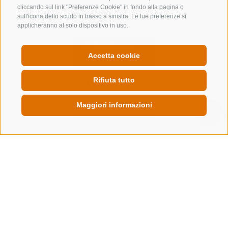
cliccando sul link "Preferenze Cookie" in fondo alla pagina o
sull'icona dello scudo in basso a sinistra. Le tue preferenze si
applicheranno al solo dispositivo in uso.
Accetta cookie
Rifiuta tutto
CONTATTACI
+39 0472 632 372
Maggiori informazioni
info@colleisarco.org
QUICKLINK
NEWSLETTER
Rimani aggiornato sulle nostre offerte