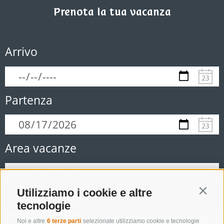
Prenota la tua vacanza
Arrivo
Partenza
Area vacanze
Utilizziamo i cookie e altre
Contin
Tipo alloggio
tecnologie
Noi e altre
6 terze parti
selezionate utilizziamo cookie e tecnologie