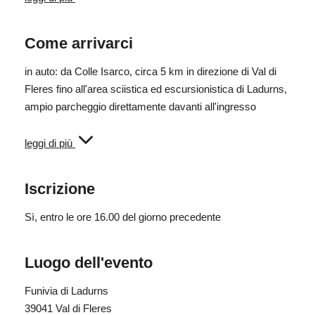
Come arrivarci
in auto: da Colle Isarco, circa 5 km in direzione di Val di
Fleres fino all'area sciistica ed escursionistica di Ladurns,
ampio parcheggio direttamente davanti all'ingresso
in autobus: l'autobus n. 313 da Vipiteno / Colle Isarco per
leggi di più
Val di Fleres si ferma direttamente davanti all'area
sciistica ed escursionistica di Ladurns, con arrivo alle ore
Iscrizione
09:20.
Sì
, entro le ore 16.00 del giorno precedente
Luogo dell'evento
Funivia di Ladurns
39041 Val di Fleres