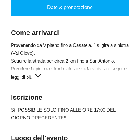
biologico.
Date & prenotazione
LA PRENOTAZIONE È POSSIBILE SOLO FINO ALLE
ORE 17:00 DEL GIORNO PRECEDENTE!!
Come arrivarci
Provenendo da Vipiteno fino a Casateia, lì si gira a sinistra
(Val Giovo).
Seguire la strada per circa 2 km fino a San Antonio.
Prendere la piccola strada laterale sulla sinistra e seguire
le indicazioni per il Gogererhof per circa 1 km fino al
leggi di più
maso.
Iscrizione
Sì
, POSSIBILE SOLO FINO ALLE ORE 17:00 DEL
GIORNO PRECEDENTE!!
Luogo dell'evento