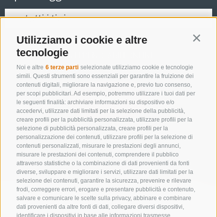
Utilizziamo i cookie e altre
Contin
tecnologie
SOLO ESERCIZI PRENOTABILI ONLINE
Noi e altre
6 terze parti
selezionate utilizziamo cookie e tecnologie
simili. Questi strumenti sono essenziali per garantire la fruizione dei
contenuti digitali, migliorare la navigazione e, previo tuo consenso,
per scopi pubblicitari. Ad esempio, potremmo utilizzare i tuoi dati per
Cerca
le seguenti finalità: archiviare informazioni su dispositivo e/o
accedervi, utilizzare dati limitati per la selezione della pubblicità,
creare profili per la pubblicità personalizzata, utilizzare profili per la
selezione di pubblicità personalizzata, creare profili per la
Lista alloggi
personalizzazione dei contenuti, utilizzare profili per la selezione di
contenuti personalizzati, misurare le prestazioni degli annunci,
misurare le prestazioni dei contenuti, comprendere il pubblico
attraverso statistiche o la combinazione di dati provenienti da fonti
diverse, sviluppare e migliorare i servizi, utilizzare dati limitati per la
selezione dei contenuti, garantire la sicurezza, prevenire e rilevare
frodi, correggere errori, erogare e presentare pubblicità e contenuto,
salvare e comunicare le scelte sulla privacy, abbinare e combinare
dati provenienti da altre fonti di dati, collegare diversi dispositivi,
identificare i dispositivi in base alle informazioni trasmesse