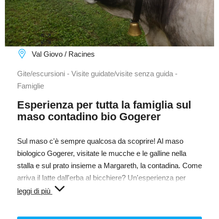
Val Giovo / Racines
Gite/escursioni - Visite guidate/visite senza guida -
Famiglie
Esperienza per tutta la famiglia sul
maso contadino bio Gogerer
Sul maso c'è sempre qualcosa da scoprire! Al maso
biologico Gogerer, visitate le mucche e le galline nella
stalla e sul prato insieme a Margareth, la contadina. Come
arriva il latte dall'erba al bicchiere? Un'esperienza per
grandi e piccoli. Potrete stare con gli animali, accarezzarli
leggi di più
e dar loro da mangiare. Alla fine, avrete la possibilità di
assaggiare alcuni prodotti come il latte fresco e lo yogurt