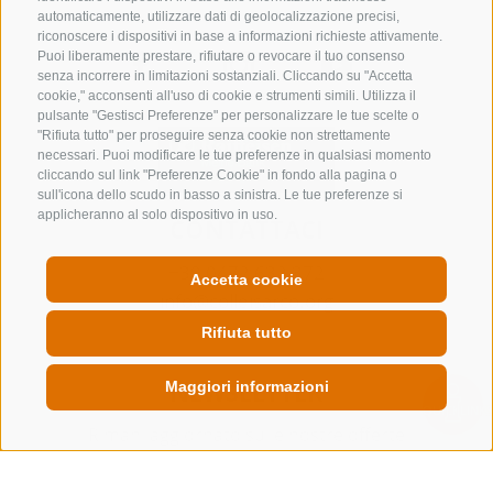
automaticamente, utilizzare dati di geolocalizzazione precisi,
riconoscere i dispositivi in base a informazioni richieste attivamente.
Puoi liberamente prestare, rifiutare o revocare il tuo consenso
senza incorrere in limitazioni sostanziali. Cliccando su "Accetta
cookie," acconsenti all'uso di cookie e strumenti simili. Utilizza il
pulsante "Gestisci Preferenze" per personalizzare le tue scelte o
"Rifiuta tutto" per proseguire senza cookie non strettamente
necessari. Puoi modificare le tue preferenze in qualsiasi momento
cliccando sul link "Preferenze Cookie" in fondo alla pagina o
sull'icona dello scudo in basso a sinistra. Le tue preferenze si
applicheranno al solo dispositivo in uso.
CONTATTACI
+39 0472 632 372
Accetta cookie
info@colleisarco.org
Rifiuta tutto
NEWSLETTER
Maggiori informazioni
QUICKLINK
Rimani aggiornato sulle nostre offerte