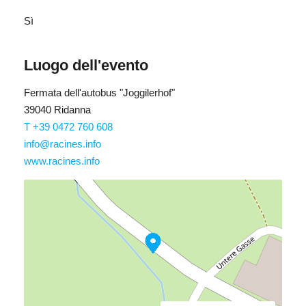
Sì
Luogo dell'evento
Fermata dell'autobus "Joggilerhof"
39040 Ridanna
T +39 0472 760 608
info@racines.info
www.racines.info