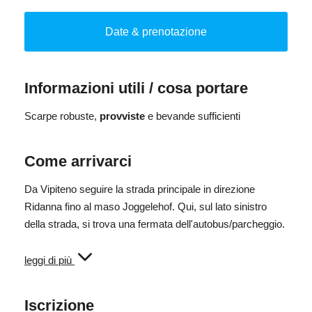
porte offrendo uno sguardo sulla produzione di prodotti
regionali. Qui si tosta il caffè, si produce birra, si prepara
Date & prenotazione
formaggio e si distilla la grappa, nella distilleria più alta
d'italia.
Informazioni utili / cosa portare
A conclusione dell'esperienza è prevista una
degustazione di specialità selezionate, alla scoperta dei
Scarpe robuste,
provviste
e bevande sufficienti
molteplici aromi della regione.
Come arrivarci
Un'esperienza speciale che unisce natura, artigianato e
gusto.
Da Vipiteno seguire la strada principale in direzione
Ridanna fino al maso Joggelehof. Qui, sul lato sinistro
della strada, si trova una fermata dell'autobus/parcheggio.
Arrivo in autobus: Il punto di partenza è raggiungibile
leggi di più
anche con la line pubblica n. 312. La fermata si chiama
"Joggilerhof."
Iscrizione