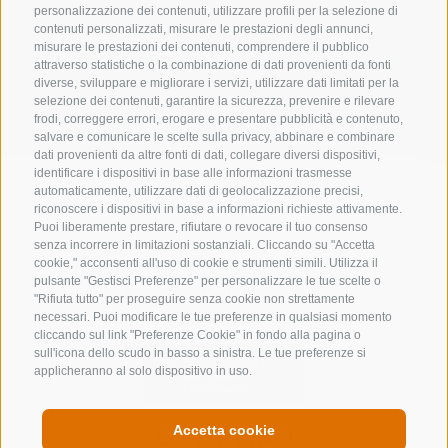
personalizzazione dei contenuti, utilizzare profili per la selezione di
contenuti personalizzati, misurare le prestazioni degli annunci,
misurare le prestazioni dei contenuti, comprendere il pubblico
Lista alloggi
attraverso statistiche o la combinazione di dati provenienti da fonti
diverse, sviluppare e migliorare i servizi, utilizzare dati limitati per la
selezione dei contenuti, garantire la sicurezza, prevenire e rilevare
frodi, correggere errori, erogare e presentare pubblicità e contenuto,
salvare e comunicare le scelte sulla privacy, abbinare e combinare
dati provenienti da altre fonti di dati, collegare diversi dispositivi,
identificare i dispositivi in base alle informazioni trasmesse
automaticamente, utilizzare dati di geolocalizzazione precisi,
riconoscere i dispositivi in base a informazioni richieste attivamente.
Puoi liberamente prestare, rifiutare o revocare il tuo consenso
senza incorrere in limitazioni sostanziali. Cliccando su "Accetta
cookie," acconsenti all'uso di cookie e strumenti simili. Utilizza il
pulsante "Gestisci Preferenze" per personalizzare le tue scelte o
"Rifiuta tutto" per proseguire senza cookie non strettamente
necessari. Puoi modificare le tue preferenze in qualsiasi momento
cliccando sul link "Preferenze Cookie" in fondo alla pagina o
sull'icona dello scudo in basso a sinistra. Le tue preferenze si
applicheranno al solo dispositivo in uso.
Accetta cookie
CONTATTACI