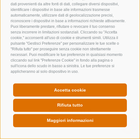
dati provenienti da altre fonti di dati, collegare diversi dispositivi,
identificare i dispositivi in base alle informazioni trasmesse
automaticamente, utilizzare dati di geolocalizzazione precisi,
riconoscere i dispositivi in base a informazioni richieste attivamente.
Puoi liberamente prestare, rifiutare o revocare il tuo consenso
senza incorrere in limitazioni sostanziali. Cliccando su "Accetta
cookie," acconsenti all'uso di cookie e strumenti simili. Utilizza il
pulsante "Gestisci Preferenze" per personalizzare le tue scelte o
"Rifiuta tutto" per proseguire senza cookie non strettamente
necessari. Puoi modificare le tue preferenze in qualsiasi momento
cliccando sul link "Preferenze Cookie" in fondo alla pagina o
CONTATTACI
sull'icona dello scudo in basso a sinistra. Le tue preferenze si
applicheranno al solo dispositivo in uso.
+39 0472 632 372
info@colleisarco.org
Accetta cookie
Rifiuta tutto
NEWSLETTER
Maggiori informazioni
Rimani aggiornato sulle nostre offerte
QUICKLINK