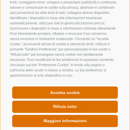
frodi, correggere errori, erogare e presentare pubblicità e contenuto,
salvare e comunicare le scelte sulla privacy, abbinare e combinare
dati provenienti da altre fonti di dati, collegare diversi dispositivi,
identificare i dispositivi in base alle informazioni trasmesse
automaticamente, utilizzare dati di geolocalizzazione precisi,
riconoscere i dispositivi in base a informazioni richieste attivamente.
Puoi liberamente prestare, rifiutare o revocare il tuo consenso
senza incorrere in limitazioni sostanziali. Cliccando su "Accetta
cookie," acconsenti all'uso di cookie e strumenti simili. Utilizza il
pulsante "Gestisci Preferenze" per personalizzare le tue scelte o
"Rifiuta tutto" per proseguire senza cookie non strettamente
necessari. Puoi modificare le tue preferenze in qualsiasi momento
cliccando sul link "Preferenze Cookie" in fondo alla pagina o
CONTATTACI
sull'icona dello scudo in basso a sinistra. Le tue preferenze si
applicheranno al solo dispositivo in uso.
+39 0472 632 372
info@colleisarco.org
Accetta cookie
Rifiuta tutto
NEWSLETTER
Maggiori informazioni
Rimani aggiornato sulle nostre offerte
QUICKLINK