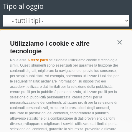
Tipo alloggio
Utilizziamo i cookie e altre
SOLO ESERCIZI PRENOTABILI ONLINE
Contin
tecnologie
Noi e altre
6 terze parti
selezionate utilizziamo cookie e tecnologie
simili. Questi strumenti sono essenziali per garantire la fruizione dei
Cerca
contenuti digitali, migliorare la navigazione e, previo tuo consenso,
per scopi pubblicitari. Ad esempio, potremmo utilizzare i tuoi dati per
le seguenti finalità: archiviare informazioni su dispositivo e/o
accedervi, utilizzare dati limitati per la selezione della pubblicità,
creare profili per la pubblicità personalizzata, utilizzare profili per la
Lista alloggi
selezione di pubblicità personalizzata, creare profili per la
personalizzazione dei contenuti, utilizzare profili per la selezione di
contenuti personalizzati, misurare le prestazioni degli annunci,
misurare le prestazioni dei contenuti, comprendere il pubblico
attraverso statistiche o la combinazione di dati provenienti da fonti
diverse, sviluppare e migliorare i servizi, utilizzare dati limitati per la
selezione dei contenuti, garantire la sicurezza, prevenire e rilevare