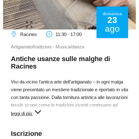
domenica
23
ago
Racines
11:30 - 17:00
Artigianato/tradizioni - Musica/danza
Antiche usanze sulle malghe di
Racines
Vivi da vicino l’antica arte dell’artigianato – in ogni malga
viene presentato un mestiere tradizionale e riportato in vita
con tanta passione. Dalla tornitura artistica alle lavorazioni
tessili: scopri come le tradizioni viventi continuano ad
affascinare ancora oggi!
leggi di più
Inoltre, ogni malga offrirà un'atmosfera vivace con un
Iscrizione
gruppo musicale. Goditi l’autentica atmosfera delle