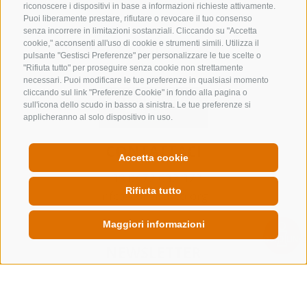
riconoscere i dispositivi in base a informazioni richieste attivamente.
Puoi liberamente prestare, rifiutare o revocare il tuo consenso
senza incorrere in limitazioni sostanziali. Cliccando su "Accetta
cookie," acconsenti all'uso di cookie e strumenti simili. Utilizza il
pulsante "Gestisci Preferenze" per personalizzare le tue scelte o
"Rifiuta tutto" per proseguire senza cookie non strettamente
necessari. Puoi modificare le tue preferenze in qualsiasi momento
cliccando sul link "Preferenze Cookie" in fondo alla pagina o
sull'icona dello scudo in basso a sinistra. Le tue preferenze si
applicheranno al solo dispositivo in uso.
CONTATTACI
Accetta cookie
+39 0472 632 372
Rifiuta tutto
info@colleisarco.org
Maggiori informazioni
QUICKLINK
NEWSLETTER
Rimani aggiornato sulle nostre offerte