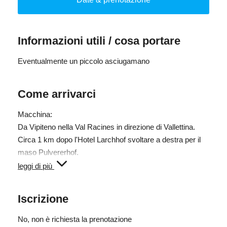
La nostra esperta “Kneipp”, Karin Kinigadner, sarà a
disposizione per darvi preziosi consigli.
Informazioni utili / cosa portare
"Imparate a conoscere bene l'acqua, ed essa sarà
sempre un'amica fidata."
Eventualmente un piccolo asciugamano
Sebastian Kneipp
Come arrivarci
Gratuito - Non è necessaria la prenotazione!
Macchina:
Da Vipiteno nella Val Racines in direzione di Vallettina.
Circa 1 km dopo l'Hotel Larchhof svoltare a destra per il
maso Pulvererhof.
leggi di più
Mezzi publici:
Bus di linea 319 Vipiteno - Val Racines fino all`Hotel
Iscrizione
Larchhof. Da lì 2 km a piedi.
No
, non è richiesta la prenotazione