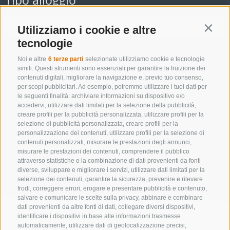
Tipo alloggio
Utilizziamo i cookie e altre
Contin
tecnologie
Noi e altre
6 terze parti
selezionate utilizziamo cookie e tecnologie
SOLO ESERCIZI PRENOTABILI ONLINE
simili. Questi strumenti sono essenziali per garantire la fruizione dei
contenuti digitali, migliorare la navigazione e, previo tuo consenso,
per scopi pubblicitari. Ad esempio, potremmo utilizzare i tuoi dati per
le seguenti finalità: archiviare informazioni su dispositivo e/o
accedervi, utilizzare dati limitati per la selezione della pubblicità,
Cerca
creare profili per la pubblicità personalizzata, utilizzare profili per la
selezione di pubblicità personalizzata, creare profili per la
personalizzazione dei contenuti, utilizzare profili per la selezione di
contenuti personalizzati, misurare le prestazioni degli annunci,
Lista alloggi
misurare le prestazioni dei contenuti, comprendere il pubblico
attraverso statistiche o la combinazione di dati provenienti da fonti
diverse, sviluppare e migliorare i servizi, utilizzare dati limitati per la
selezione dei contenuti, garantire la sicurezza, prevenire e rilevare
frodi, correggere errori, erogare e presentare pubblicità e contenuto,
salvare e comunicare le scelte sulla privacy, abbinare e combinare
dati provenienti da altre fonti di dati, collegare diversi dispositivi,
identificare i dispositivi in base alle informazioni trasmesse
automaticamente, utilizzare dati di geolocalizzazione precisi,