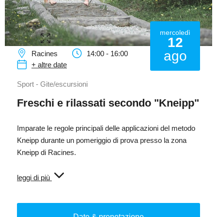
mercoledì
12
ago
Racines
14:00 - 16:00
+ altre date
Sport - Gite/escursioni
Freschi e rilassati secondo "Kneipp"
Imparate le regole principali delle applicazioni del metodo
Kneipp durante un pomeriggio di prova presso la zona
Kneipp di Racines.
Quali sono le applicazioni?
leggi di più
Come si fanno?
Quali sono i benefici?
Date & prenotazione