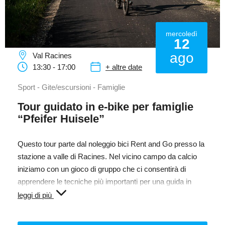
mercoledì
12
ago
Val Racines
13:30 - 17:00
+ altre date
Sport - Gite/escursioni - Famiglie
Tour guidato in e-bike per famiglie
“Pfeifer Huisele”
Questo tour parte dal noleggio bici Rent and Go presso la
stazione a valle di Racines. Nel vicino campo da calcio
iniziamo con un gioco di gruppo che ci consentirà di
apprendere le tecniche più importanti per una guida in
sicurezza. Quindi pedaliamo insieme lungo il sentiero
leggi di più
Pfeifer Huisele verso Vallettina e l’impianto Kneipp da
percorrere a piedi nudi, dove possiamo rinfrescarci alla