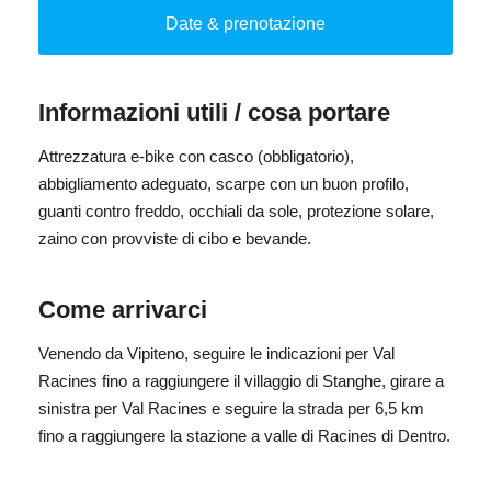
fontana delle streghe. Prima di fare ritorno al punto di
Date & prenotazione
partenza, ci attendono svariati esercizi di equilibrio.
Informazioni utili / cosa portare
Lunghezza: ca. 15 km
Dislivello: ca. 310 m
Attrezzatura e-bike con casco (obbligatorio),
Difficoltà: facile
abbigliamento adeguato, scarpe con un buon profilo,
guanti contro freddo, occhiali da sole, protezione solare,
zaino con provviste di cibo e bevande.
Questo tour è fonte di divertimento per grandi e piccini a
partire dagli 6 anni (esperienza obbligatoria). Su richiesta,
Come arrivarci
è possibile prenotare un seggiolino per bambini fino a 20
kg o un rimorchio per biciclette per un massimo di 2
Venendo da Vipiteno, seguire le indicazioni per Val
bambini fino a 5 anni.
Racines fino a raggiungere il villaggio di Stanghe, girare a
Il tour in e-bike sarà accompagnato da una guida ciclistica
sinistra per Val Racines e seguire la strada per 6,5 km
esperta.
fino a raggiungere la stazione a valle di Racines di Dentro.