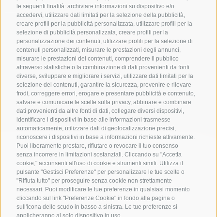
SOLO ESERCIZI PRENOTABILI ONLINE
le seguenti finalità: archiviare informazioni su dispositivo e/o
accedervi, utilizzare dati limitati per la selezione della pubblicità,
creare profili per la pubblicità personalizzata, utilizzare profili per la
selezione di pubblicità personalizzata, creare profili per la
personalizzazione dei contenuti, utilizzare profili per la selezione di
Cerca
contenuti personalizzati, misurare le prestazioni degli annunci,
misurare le prestazioni dei contenuti, comprendere il pubblico
attraverso statistiche o la combinazione di dati provenienti da fonti
diverse, sviluppare e migliorare i servizi, utilizzare dati limitati per la
selezione dei contenuti, garantire la sicurezza, prevenire e rilevare
Lista alloggi
frodi, correggere errori, erogare e presentare pubblicità e contenuto,
salvare e comunicare le scelte sulla privacy, abbinare e combinare
dati provenienti da altre fonti di dati, collegare diversi dispositivi,
identificare i dispositivi in base alle informazioni trasmesse
automaticamente, utilizzare dati di geolocalizzazione precisi,
riconoscere i dispositivi in base a informazioni richieste attivamente.
Puoi liberamente prestare, rifiutare o revocare il tuo consenso
senza incorrere in limitazioni sostanziali. Cliccando su "Accetta
cookie," acconsenti all'uso di cookie e strumenti simili. Utilizza il
pulsante "Gestisci Preferenze" per personalizzare le tue scelte o
"Rifiuta tutto" per proseguire senza cookie non strettamente
necessari. Puoi modificare le tue preferenze in qualsiasi momento
cliccando sul link "Preferenze Cookie" in fondo alla pagina o
sull'icona dello scudo in basso a sinistra. Le tue preferenze si
applicheranno al solo dispositivo in uso.