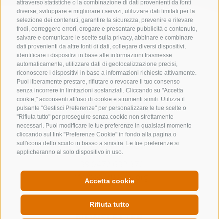
attraverso statistiche o la combinazione di dati provenienti da fonti
diverse, sviluppare e migliorare i servizi, utilizzare dati limitati per la
selezione dei contenuti, garantire la sicurezza, prevenire e rilevare
frodi, correggere errori, erogare e presentare pubblicità e contenuto,
salvare e comunicare le scelte sulla privacy, abbinare e combinare
dati provenienti da altre fonti di dati, collegare diversi dispositivi,
identificare i dispositivi in base alle informazioni trasmesse
automaticamente, utilizzare dati di geolocalizzazione precisi,
riconoscere i dispositivi in base a informazioni richieste attivamente.
Puoi liberamente prestare, rifiutare o revocare il tuo consenso
senza incorrere in limitazioni sostanziali. Cliccando su "Accetta
cookie," acconsenti all'uso di cookie e strumenti simili. Utilizza il
pulsante "Gestisci Preferenze" per personalizzare le tue scelte o
"Rifiuta tutto" per proseguire senza cookie non strettamente
necessari. Puoi modificare le tue preferenze in qualsiasi momento
cliccando sul link "Preferenze Cookie" in fondo alla pagina o
CONTATTACI
sull'icona dello scudo in basso a sinistra. Le tue preferenze si
applicheranno al solo dispositivo in uso.
+39 0472 632 372
info@colleisarco.org
Accetta cookie
Rifiuta tutto
NEWSLETTER