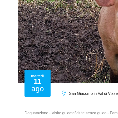
martedì
11
ago
San Giacomo in Val di Vizze
Degustazione - Visite guidate/visite senza guida - Fami