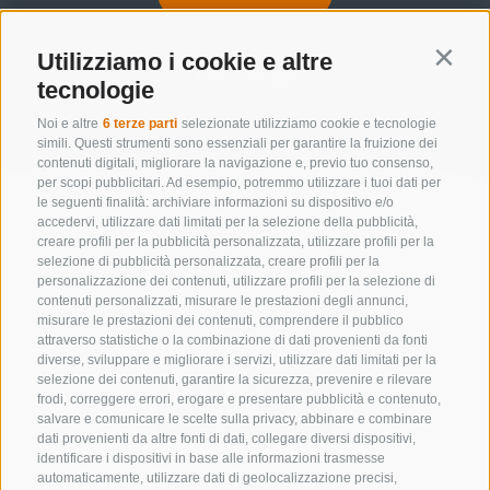
Utilizziamo i cookie e altre
Contin
Lista alloggi
tecnologie
Noi e altre
6 terze parti
selezionate utilizziamo cookie e tecnologie
simili. Questi strumenti sono essenziali per garantire la fruizione dei
contenuti digitali, migliorare la navigazione e, previo tuo consenso,
per scopi pubblicitari. Ad esempio, potremmo utilizzare i tuoi dati per
le seguenti finalità: archiviare informazioni su dispositivo e/o
accedervi, utilizzare dati limitati per la selezione della pubblicità,
creare profili per la pubblicità personalizzata, utilizzare profili per la
selezione di pubblicità personalizzata, creare profili per la
personalizzazione dei contenuti, utilizzare profili per la selezione di
contenuti personalizzati, misurare le prestazioni degli annunci,
misurare le prestazioni dei contenuti, comprendere il pubblico
attraverso statistiche o la combinazione di dati provenienti da fonti
diverse, sviluppare e migliorare i servizi, utilizzare dati limitati per la
selezione dei contenuti, garantire la sicurezza, prevenire e rilevare
frodi, correggere errori, erogare e presentare pubblicità e contenuto,
salvare e comunicare le scelte sulla privacy, abbinare e combinare
dati provenienti da altre fonti di dati, collegare diversi dispositivi,
identificare i dispositivi in base alle informazioni trasmesse
CONTATTACI
automaticamente, utilizzare dati di geolocalizzazione precisi,