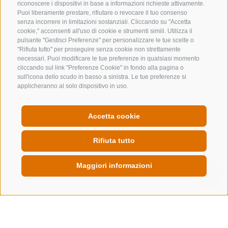
riconoscere i dispositivi in base a informazioni richieste attivamente.
+39 0472 632 372
Puoi liberamente prestare, rifiutare o revocare il tuo consenso
senza incorrere in limitazioni sostanziali. Cliccando su "Accetta
info@colleisarco.org
cookie," acconsenti all'uso di cookie e strumenti simili. Utilizza il
pulsante "Gestisci Preferenze" per personalizzare le tue scelte o
"Rifiuta tutto" per proseguire senza cookie non strettamente
necessari. Puoi modificare le tue preferenze in qualsiasi momento
NEWSLETTER
cliccando sul link "Preferenze Cookie" in fondo alla pagina o
sull'icona dello scudo in basso a sinistra. Le tue preferenze si
applicheranno al solo dispositivo in uso.
Rimani aggiornato sulle nostre offerte
Accetta cookie
Rifiuta tutto
Registrati
Maggiori informazioni
QUICKLINK
CREDITS
MAPPA DEL SITO
COOKIE POLICY
PRIVACY