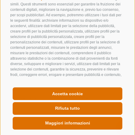
simili. Questi strumenti sono essenziali per garantire la fruizione dei
NEWSLETTER
contenuti digitali, migliorare la navigazione e, previo tuo consenso,
per scopi pubblicitari. Ad esempio, potremmo utilizzare i tuoi dati per
le seguenti finalità: archiviare informazioni su dispositivo e/o
Rimani aggiornato sulle nostre offerte
accedervi, utilizzare dati limitati per la selezione della pubblicità,
creare profili per la pubblicità personalizzata, utilizzare profili per la
selezione di pubblicità personalizzata, creare profili per la
personalizzazione dei contenuti, utilizzare profili per la selezione di
contenuti personalizzati, misurare le prestazioni degli annunci,
misurare le prestazioni dei contenuti, comprendere il pubblico
attraverso statistiche o la combinazione di dati provenienti da fonti
diverse, sviluppare e migliorare i servizi, utilizzare dati limitati per la
Registrati
selezione dei contenuti, garantire la sicurezza, prevenire e rilevare
frodi, correggere errori, erogare e presentare pubblicità e contenuto,
salvare e comunicare le scelte sulla privacy, abbinare e combinare
dati provenienti da altre fonti di dati, collegare diversi dispositivi,
identificare i dispositivi in base alle informazioni trasmesse
Accetta cookie
automaticamente, utilizzare dati di geolocalizzazione precisi,
CREDITS
MAPPA DEL SITO
COOKIE POLICY
PRIVACY
riconoscere i dispositivi in base a informazioni richieste attivamente.
PREFERENZE COOKIES
MwSt. IT00167870211 - Str. Nr. 81000090217
Puoi liberamente prestare, rifiutare o revocare il tuo consenso
Rifiuta tutto
senza incorrere in limitazioni sostanziali. Cliccando su "Accetta
cookie," acconsenti all'uso di cookie e strumenti simili. Utilizza il
Maggiori informazioni
pulsante "Gestisci Preferenze" per personalizzare le tue scelte o
"Rifiuta tutto" per proseguire senza cookie non strettamente
QUICKLINK
necessari. Puoi modificare le tue preferenze in qualsiasi momento