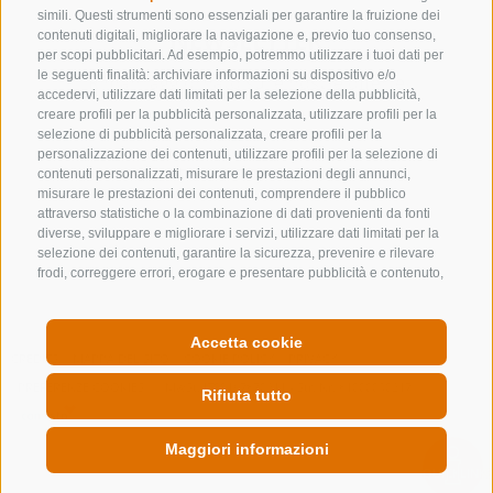
simili. Questi strumenti sono essenziali per garantire la fruizione dei
NEWSLETTER
contenuti digitali, migliorare la navigazione e, previo tuo consenso,
per scopi pubblicitari. Ad esempio, potremmo utilizzare i tuoi dati per
le seguenti finalità: archiviare informazioni su dispositivo e/o
Rimani aggiornato sulle nostre offerte
accedervi, utilizzare dati limitati per la selezione della pubblicità,
creare profili per la pubblicità personalizzata, utilizzare profili per la
selezione di pubblicità personalizzata, creare profili per la
personalizzazione dei contenuti, utilizzare profili per la selezione di
contenuti personalizzati, misurare le prestazioni degli annunci,
misurare le prestazioni dei contenuti, comprendere il pubblico
attraverso statistiche o la combinazione di dati provenienti da fonti
diverse, sviluppare e migliorare i servizi, utilizzare dati limitati per la
Registrati
selezione dei contenuti, garantire la sicurezza, prevenire e rilevare
frodi, correggere errori, erogare e presentare pubblicità e contenuto,
salvare e comunicare le scelte sulla privacy, abbinare e combinare
dati provenienti da altre fonti di dati, collegare diversi dispositivi,
identificare i dispositivi in base alle informazioni trasmesse
Accetta cookie
automaticamente, utilizzare dati di geolocalizzazione precisi,
CREDITS
MAPPA DEL SITO
COOKIE POLICY
PRIVACY
riconoscere i dispositivi in base a informazioni richieste attivamente.
PREFERENZE COOKIES
MwSt. IT00167870211 - Str. Nr. 81000090217
Puoi liberamente prestare, rifiutare o revocare il tuo consenso
Rifiuta tutto
senza incorrere in limitazioni sostanziali. Cliccando su "Accetta
cookie," acconsenti all'uso di cookie e strumenti simili. Utilizza il
Maggiori informazioni
pulsante "Gestisci Preferenze" per personalizzare le tue scelte o
"Rifiuta tutto" per proseguire senza cookie non strettamente
QUICKLINK
necessari. Puoi modificare le tue preferenze in qualsiasi momento