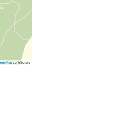
reetMap
contributors