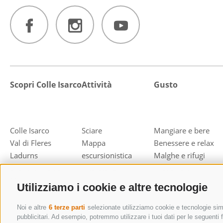
Scopri Colle Isarco
Attività
Gusto
Colle Isarco
Sciare
Mangiare e bere
Val di Fleres
Mappa
Benessere e relax
Ladurns
escursionistica
Malghe e rifugi
Eventi principali
interattiva
Il fascino di
Montagna e Fiori
Sport invernali
Brennero
Utilizziamo i cookie e altre tecnologie
Concorso fotografico
Sci alpinismo
Area grigliate Colle
Montagna & Fiori
Escursioni e
Isarco
Noi e altre
6 terze parti
selezionate utilizziamo cookie e tecnologie simil
"Lederhosen" sulla
arrampicata
pubblicitari. Ad esempio, potremmo utilizzare i tuoi dati per le seguenti fi