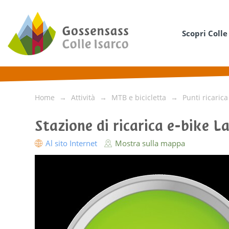
Scopri Colle
Home
Attività
MTB e bicicletta
Punti ricarica
Stazione di ricarica e-bike 
Al sito Internet
Mostra sulla mappa