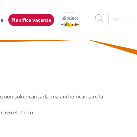
ce
Pianifica vacanza
DE
EN
no non solo ricaricarla, ma anche ricaricare la
 cavo elettrico.