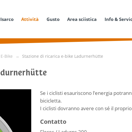
 Isarco
Attività
Gusto
Area sciistica
Info & Servi
 E-Bike
Stazione di ricarica e-bike Ladurnerhütte
Ladurnerhütte
Se i ciclisti esauriscono l’energia potran
bicicletta.
I ciclisti dovranno avere con sé il proprio
Contatto
Fleres / Ladurns 200