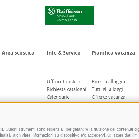
Area sciistica
Info & Service
Pianifica vacanza
Ufficio Turistico
Ricerca alloggio
Richiesta cataloghi
Tutti gli alloggi
Calendario
Offerte vacanza
manifestazioni
active CARD Colle
Meteo
Isarco
Video
Come arrivare
Foto
i. Questi strumenti sono essenziali per garantire la fruizione dei contenuti dig
Downloads
nalità: archiviare informazioni su dispositivo e/o accedervi, utilizzare dati limita